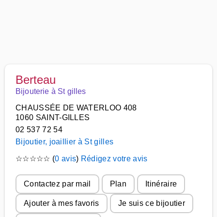
Berteau
Bijouterie à St gilles
CHAUSSÉE DE WATERLOO 408
1060 SAINT-GILLES
02 537 72 54
Bijoutier, joaillier à St gilles
☆
☆
☆
☆
☆
(
0 avis
)
Rédigez votre avis
Contactez par mail
Plan
Itinéraire
Ajouter à mes favoris
Je suis ce bijoutier