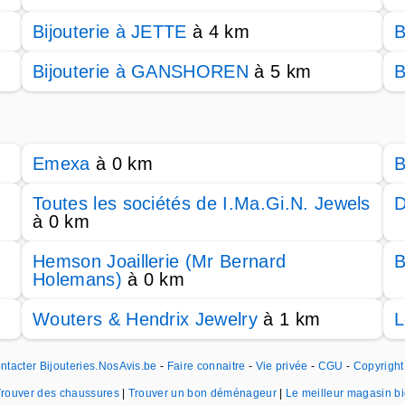
Bijouterie à JETTE
à 4 km
B
Bijouterie à GANSHOREN
à 5 km
B
Emexa
à 0 km
B
Toutes les sociétés de I.Ma.Gi.N. Jewels
D
à 0 km
Hemson Joaillerie (Mr Bernard
B
Holemans)
à 0 km
Wouters & Hendrix Jewelry
à 1 km
L
ntacter Bijouteries.NosAvis.be
-
Faire connaitre
-
Vie privée
-
CGU
-
Copyright
Trouver des chaussures
|
Trouver un bon déménageur
|
Le meilleur magasin b