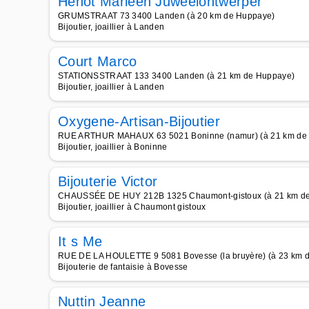
Henot Marleen Juweelontwerper
GRUMSTRAAT 73 3400 Landen (à 20 km de Huppaye)
Bijoutier, joaillier à Landen
Court Marco
STATIONSSTRAAT 133 3400 Landen (à 21 km de Huppaye)
Bijoutier, joaillier à Landen
Oxygene-Artisan-Bijoutier
RUE ARTHUR MAHAUX 63 5021 Boninne (namur) (à 21 km de
Bijoutier, joaillier à Boninne
Bijouterie Victor
CHAUSSÉE DE HUY 212B 1325 Chaumont-gistoux (à 21 km d
Bijoutier, joaillier à Chaumont gistoux
It s Me
RUE DE LA HOULETTE 9 5081 Bovesse (la bruyère) (à 23 km 
Bijouterie de fantaisie à Bovesse
Nuttin Jeanne