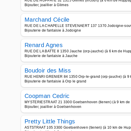
RUE DE HUPPAYE 32 1315 Glimes (incourt) (à 6 km de Huppa
Bijoutier, joaillier à Glimes
Marchand Cécile
RUE DE LA CHAPELLE STEVENAERT 137 1370 Jodoigne-souver
Bijouterie de fantaisie à Jodoigne
Renard Agnes
RUE DE LA BATTE 8 1350 Jauche (orp-jauche) (à 6 km de Hup
Bijouterie de fantaisie à Jauche
Boudoir des Miss
RUE HENRI GRENIER 84 1350 Orp-le-grand (orp-jauche) (à 9
Bijouterie de fantaisie à Orp le grand
Coopman Cedric
MYSTERIESTRAAT 21 3300 Goetsenhoven (tienen) (à 9 km de
Bijoutier, joaillier à Goetsenhoven
Pretty Little Things
ASTSTRAAT 105 3300 Goetsenhoven (tienen) (à 10 km de Hup