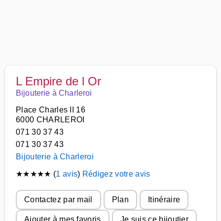
L Empire de l Or
Bijouterie à Charleroi
Place Charles II 16
6000 CHARLEROI
071 30 37 43
071 30 37 43
Bijouterie à Charleroi
★
★
★
★
★
(
1 avis
)
Rédigez votre avis
Contactez par mail
Plan
Itinéraire
Ajouter à mes favoris
Je suis ce bijoutier