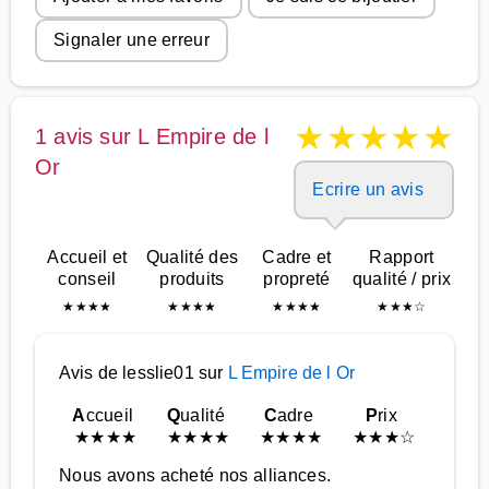
Signaler une erreur
★
★
★
★
★
1 avis sur L Empire de l
Or
Ecrire un avis
Accueil et
Qualité des
Cadre et
Rapport
conseil
produits
propreté
qualité / prix
★
★
★
★
★
★
★
★
★
★
★
★
★
★
★
☆
Avis de lesslie01 sur
L Empire de l Or
A
ccueil
Q
ualité
C
adre
P
rix
★
★
★
★
★
★
★
★
★
★
★
★
★
★
★
☆
Nous avons acheté nos alliances.