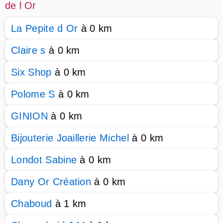
de l Or
La Pepite d Or
à 0 km
Claire s
à 0 km
Six Shop
à 0 km
Polome S
à 0 km
GINION
à 0 km
Bijouterie Joaillerie Michel
à 0 km
Londot Sabine
à 0 km
Dany Or Création
à 0 km
Chaboud
à 1 km