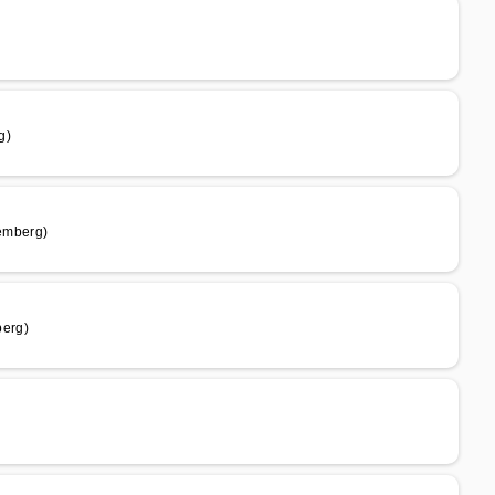
g)
emberg)
erg)