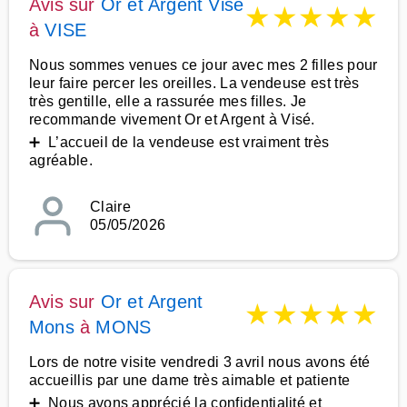
Avis sur
Or et Argent Visé
★
★
★
★
★
à
VISE
Nous sommes venues ce jour avec mes 2 filles pour
leur faire percer les oreilles. La vendeuse est très
très gentille, elle a rassurée mes filles. Je
recommande vivement Or et Argent à Visé.
➕ L’accueil de la vendeuse est vraiment très
agréable.
Claire
05/05/2026
Avis sur
Or et Argent
★
★
★
★
★
Mons
à
MONS
Lors de notre visite vendredi 3 avril nous avons été
accueillis par une dame très aimable et patiente
➕ Nous avons apprécié la confidentialité et