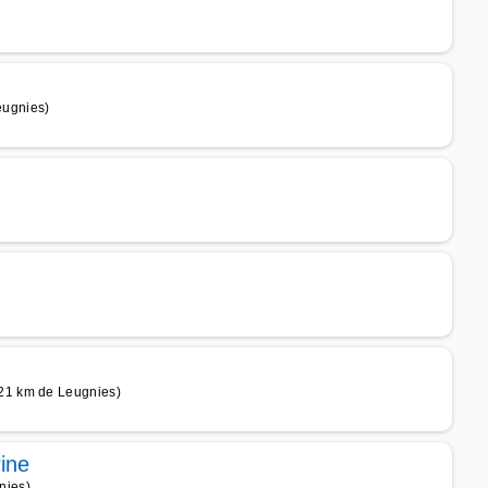
eugnies)
21 km de Leugnies)
ine
nies)