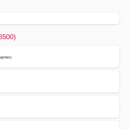
(6500)
ugnies)