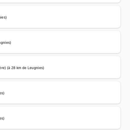
ies)
ugnies)
re) (à 28 km de Leugnies)
es)
es)