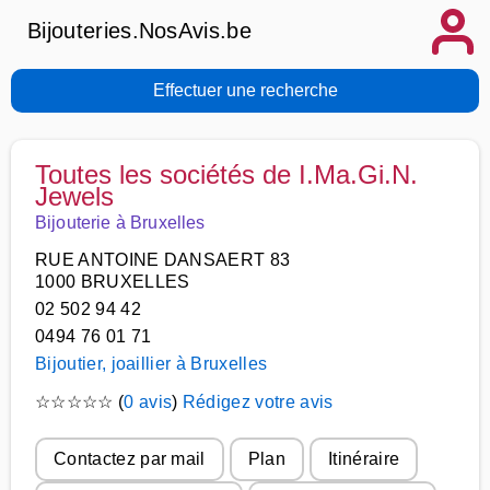
Bijouteries.NosAvis.be
Effectuer une recherche
Toutes les sociétés de I.Ma.Gi.N.
Jewels
Bijouterie à Bruxelles
RUE ANTOINE DANSAERT 83
1000 BRUXELLES
02 502 94 42
0494 76 01 71
Bijoutier, joaillier à Bruxelles
☆
☆
☆
☆
☆
(
0 avis
)
Rédigez votre avis
Contactez par mail
Plan
Itinéraire