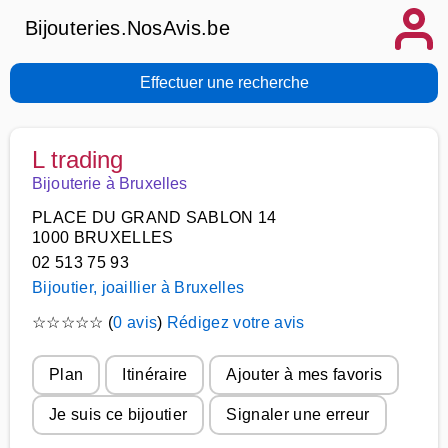
Bijouteries.NosAvis.be
Effectuer une recherche
L trading
Bijouterie à Bruxelles
PLACE DU GRAND SABLON 14
1000 BRUXELLES
02 513 75 93
Bijoutier, joaillier à Bruxelles
☆
☆
☆
☆
☆
(
0 avis
)
Rédigez votre avis
Plan
Itinéraire
Ajouter à mes favoris
Je suis ce bijoutier
Signaler une erreur