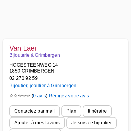
Van Laer
Bijouterie à Grimbergen
HOGESTEENWEG 14
1850 GRIMBERGEN
02 270 92 59
Bijoutier, joaillier à Grimbergen
☆
☆
☆
☆
☆
(
0 avis
)
Rédigez votre avis
Contactez par mail
Plan
Itinéraire
Ajouter à mes favoris
Je suis ce bijoutier