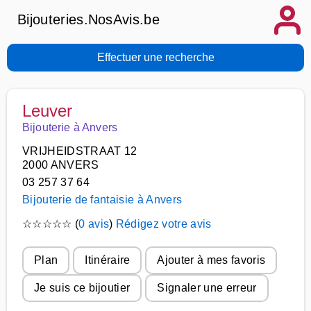
Bijouteries.NosAvis.be
Effectuer une recherche
Leuver
Bijouterie à Anvers
VRIJHEIDSTRAAT 12
2000 ANVERS
03 257 37 64
Bijouterie de fantaisie à Anvers
☆
☆
☆
☆
☆
(
0 avis
)
Rédigez votre avis
Plan
Itinéraire
Ajouter à mes favoris
Je suis ce bijoutier
Signaler une erreur