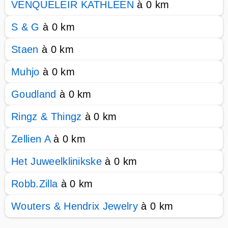
VENQUELEIR KATHLEEN
à 0 km
S & G
à 0 km
Staen
à 0 km
Muhjo
à 0 km
Goudland
à 0 km
Ringz & Thingz
à 0 km
Zellien A
à 0 km
Het Juweelklinikske
à 0 km
Robb.Zilla
à 0 km
Wouters & Hendrix Jewelry
à 0 km